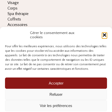
Visage
Corps
Spa thérapie
Coffrets
Accessoires
Les ingrédients clés
Gérer le consentement aux
Conditions générales de vente
cookies
Adresse
Pour offrir les meilleures expériences, nous utilisons des technologies telles
Spa TXOKOLOGIE,
que les cookies pour stocker et/ou accéder aux informations des
23 rue Albert 1er,
appareils. Le fait de consentir à ces technologies nous permettra de traiter
des données telles que le comportement de navigation ou les ID uniques
64100 Bayonne
sur ce site. Le fait de ne pas consentir ou de retirer son consentement peut
avoir un effet négatif sur certaines caractéristiques et fonctions.
Contact
contact@txokologie.fr
Accepter
07 56 86 66 86
Suivez-nous
Refuser
Voir les préférences