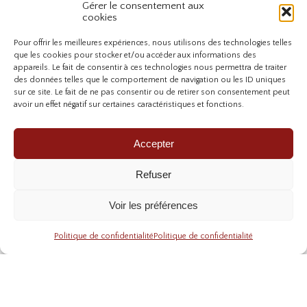
Gérer le consentement aux
cookies
Produits labellisés
Ingrédients
Pour offrir les meilleures expériences, nous utilisons des technologies telles
Cosmos organic
rigoureusement
que les cookies pour stocker et/ou accéder aux informations des
certifié par Ecocert
sélectionnés
appareils. Le fait de consentir à ces technologies nous permettra de traiter
greenlife
des données telles que le comportement de navigation ou les ID uniques
sur ce site. Le fait de ne pas consentir ou de retirer son consentement peut
avoir un effet négatif sur certaines caractéristiques et fonctions.
Accepter
Refuser
Cosmétiques fabriquées
Livraison offerte
Voir les préférences
Au Pays Basque &
Dès 200€ d’achat
Landes
Politique de confidentialité
Politique de confidentialité
TOUS LES PRODUITS
TXOKOLOGIE