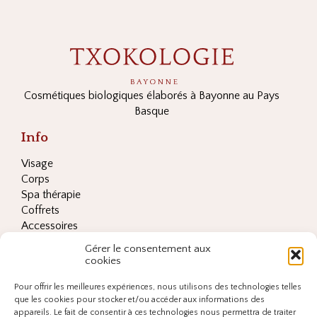
Cosmétiques biologiques élaborés à Bayonne au Pays
Basque
Info
Visage
Corps
Spa thérapie
Coffrets
Accessoires
Les ingrédients clés
Gérer le consentement aux
Conditions générales de vente
cookies
Adresse
Pour offrir les meilleures expériences, nous utilisons des technologies telles
Spa TXOKOLOGIE,
que les cookies pour stocker et/ou accéder aux informations des
23 rue Albert 1er,
appareils. Le fait de consentir à ces technologies nous permettra de traiter