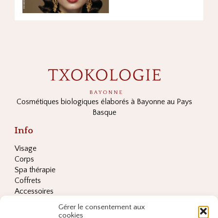
Cosmétiques biologiques élaborés à Bayonne au Pays
Basque
Info
Visage
Corps
Spa thérapie
Coffrets
Accessoires
Les ingrédients clés
Gérer le consentement aux
Conditions générales de vente
cookies