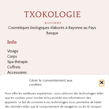
Cosmétiques biologiques élaborés à Bayonne au Pays
Basque
Info
Visage
Corps
Spa thérapie
Coffrets
Accessoires
Les ingrédients clés
Gérer le consentement aux
Conditions générales de vente
cookies
Adresse
Pour offrir les meilleures expériences, nous utilisons des technologies telles
Spa TXOKOLOGIE,
que les cookies pour stocker et/ou accéder aux informations des
23 rue Albert 1er,
appareils. Le fait de consentir à ces technologies nous permettra de traiter
des données telles que le comportement de navigation ou les ID uniques
64100 Bayonne