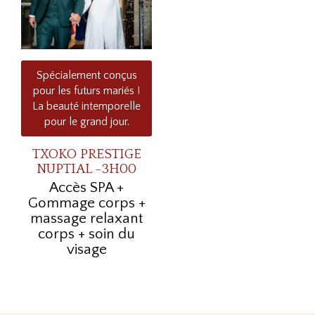
Spécialement conçus
pour les futurs mariés !
La beauté intemporelle
pour le grand jour.
TXOKO PRESTIGE
NUPTIAL -3H00
Accès SPA +
Gommage corps +
massage relaxant
corps + soin du
visage