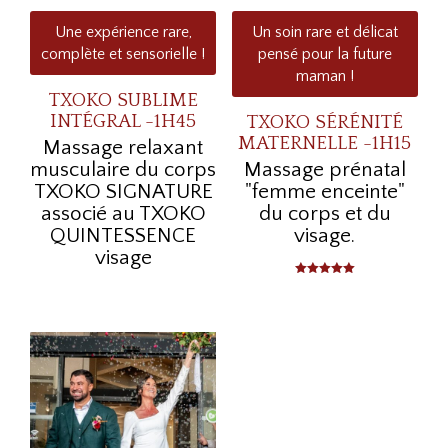
Une expérience rare,
Un soin rare et délicat
complète et sensorielle !
pensé pour la future
maman !
TXOKO SUBLIME
INTÉGRAL -1H45
TXOKO SÉRÉNITÉ
MATERNELLE -1H15
Massage relaxant
musculaire du corps
Massage prénatal
TXOKO SIGNATURE
"femme enceinte"
associé au TXOKO
du corps et du
QUINTESSENCE
visage.
visage
Note
5.00
sur 5