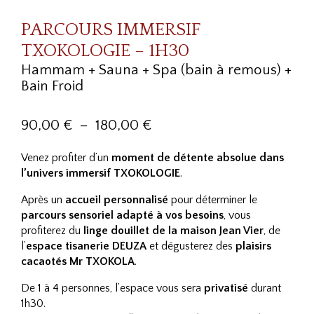
PARCOURS IMMERSIF
TXOKOLOGIE – 1H30
Hammam + Sauna + Spa (bain à remous) +
Bain Froid
Plage
90,00
€
–
180,00
€
de
Venez profiter d’un
moment de détente absolue dans
prix :
l’univers immersif TXOKOLOGIE
.
90,00 €
Après un
accueil personnalisé
pour déterminer le
à
parcours sensoriel adapté à vos besoins
, vous
180,00 €
profiterez du
linge douillet de la maison Jean Vier
, de
l’
espace tisanerie DEUZA
et dégusterez des
plaisirs
cacaotés Mr TXOKOLA
.
De 1 à 4 personnes, l’espace vous sera
privatisé
durant
1h30.